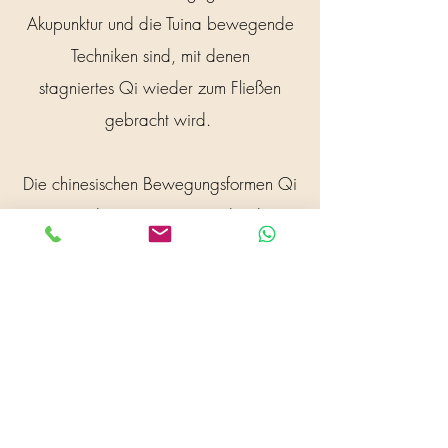
Akupunktur und die Tuina bewegende
Techniken sind, mit denen
stagniertes Qi wieder zum Fließen
gebracht wird.
Die chinesischen Bewegungsformen Qi
Gong und Taiji unterstützen die davor
genannten Therapien. Diese Übungen
aktivieren den Qi Fluss im ganzem
Körper und steigern unter anderem
durch eine vertiefte Atmung die
energetische Versorgung aller
Strukturen.