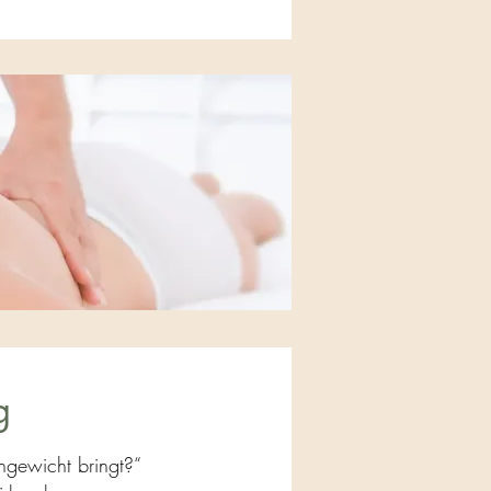
g
hgewicht bringt?“