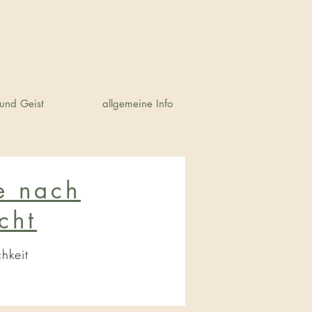
und Geist
allgemeine Info
e nach
cht
chkeit