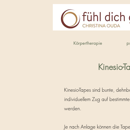
Körpertherapie
p
Kinesio-T
Kinesio-Tapes sind bunte, dehnba
individuellem Zug auf bestimmt
werden.
Je nach Anlage können die Tapes