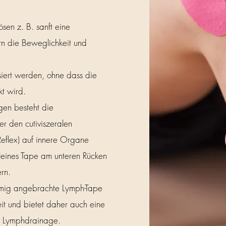
sen z. B. sanft eine
rn die Beweglichkeit und
isiert werden, ohne dass die
kt wird.
en besteht die
er den cutiviszeralen
eflex) auf innere Organe
kleines Tape am unteren Rücken
ern.
rmig angebrachte Lymph-Tape
it und bietet daher auch eine
n Lymphdrainage.