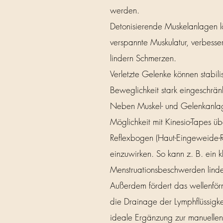
werden.
Detonisierende Muskelanlagen lö
verspannte Muskulatur, verbesse
lindern Schmerzen.
Verletzte Gelenke können stabil
Beweglichkeit stark eingeschrän
Neben Muskel- und Gelenkanlag
Möglichkeit mit Kinesio-Tapes üb
Reflexbogen (Haut-Eingeweide-R
einzuwirken. So kann z. B. ein 
Menstruationsbeschwerden lind
Außerdem fördert das wellenfö
die Drainage der Lymphflüssigke
ideale Ergänzung zur manuelle